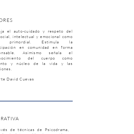
LORES
aja el auto-cuidado y respeto del
ocial, intelectual y emocional como
or primordial. Estimula la
icipación en comunidad en forma
ponsable. Asimismo señala el
onocimiento del cuerpo como
ento y núcleo de la vida y las
iones.
rte David Cuevas
RATIVA
avés de técnicas de Psicodrama,