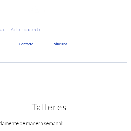
 a d A d o l e s c e n t e
Contacto
Vínculos
entira
que nos acerca a la verdad"
Pablo Picasso
Talleres
nadamente de manera semanal: