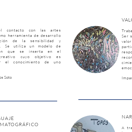
VA
el contacto con las artes
Trab
ómo herramienta de desarrollo
Ser s
ción de la sensibilidad y
val
ad. Se utiliza un modelo de
part
ción que se inserta en el
res
creativo cuyo objetivo es
rec
ar el conocimiento de uno
cimi
emoc
os Soto
Impa
NAR
GUAJE
EMATOGRÁFICO
A tr