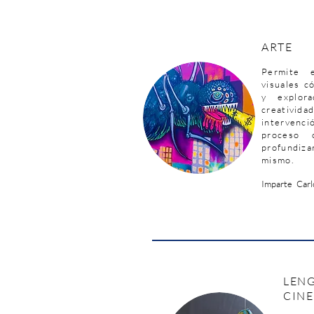
ARTE
Permite 
visuales c
y explora
creativid
interven
proceso 
profundiz
mismo.
Imparte Carl
LEN
CIN