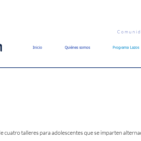
C o m u n i d
Inicio
Quiénes somos
Programa Lazos
"El
Arte
es una m
e cuatro talleres para adolescentes que se imparten alter