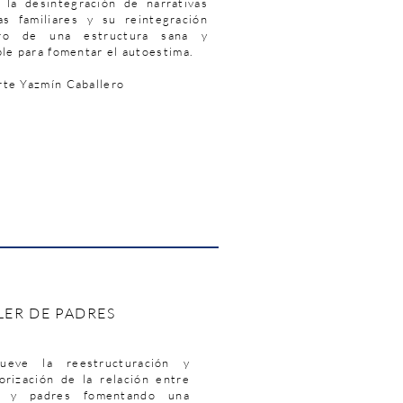
a la desintegración de narrativas
das familiares y su reintegración
ro de una estructura sana y
ble para fomentar el autoestima.
rte Yazmín Caballero
LER DE PADRES
ueve la reestructuración y
lorización de la relación entre
s y padres fomentando una