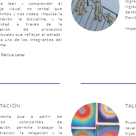
logr
ite leer y comprender el
rígi
aje visual, no verbal que
dent
imos y nos rodea. impulsa la
flexi
oración, la disciplina, y la
tividad a través de la
Impa
oración de proyectos
isuales que reflejan el estado
a uno de los integrantes del
ama.
 Patricia Lamar
TACIÓN
TAL
mienta que a partir de
cicios conscientes de
Prom
ración, permite trabajar la
reva
tración, la relajación y la
hijo