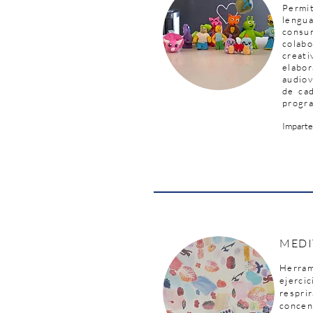
Perm
lengu
consum
colab
crea
elab
audiov
de cad
progr
Imparte
MEDI
Herra
ejer
respri
concen